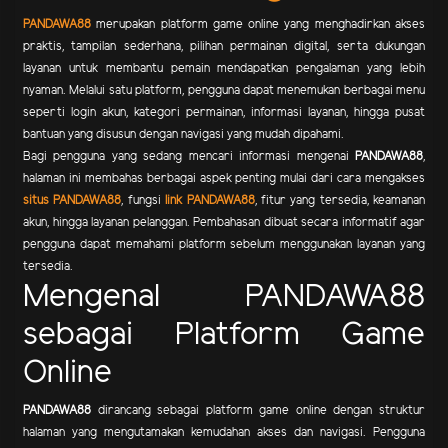
PANDAWA88
merupakan platform game online yang menghadirkan akses
praktis, tampilan sederhana, pilihan permainan digital, serta dukungan
layanan untuk membantu pemain mendapatkan pengalaman yang lebih
nyaman. Melalui satu platform, pengguna dapat menemukan berbagai menu
seperti login akun, kategori permainan, informasi layanan, hingga pusat
bantuan yang disusun dengan navigasi yang mudah dipahami.
Bagi pengguna yang sedang mencari informasi mengenai
PANDAWA88
,
halaman ini membahas berbagai aspek penting mulai dari cara mengakses
situs PANDAWA88
, fungsi
link PANDAWA88
, fitur yang tersedia, keamanan
akun, hingga layanan pelanggan. Pembahasan dibuat secara informatif agar
pengguna dapat memahami platform sebelum menggunakan layanan yang
tersedia.
Mengenal PANDAWA88
sebagai Platform Game
Online
PANDAWA88
dirancang sebagai platform game online dengan struktur
halaman yang mengutamakan kemudahan akses dan navigasi. Pengguna