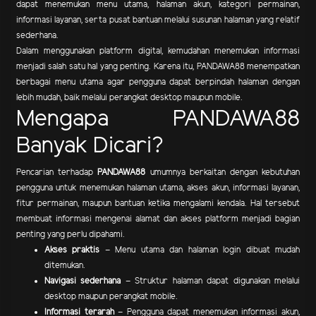
dapat menemukan menu utama, halaman akun, kategori permainan,
informasi layanan, serta pusat bantuan melalui susunan halaman yang relatif
sederhana.
Dalam menggunakan platform digital, kemudahan menemukan informasi
menjadi salah satu hal yang penting. Karena itu, PANDAWA88 menempatkan
berbagai menu utama agar pengguna dapat berpindah halaman dengan
lebih mudah, baik melalui perangkat desktop maupun mobile.
Mengapa PANDAWA88
Banyak Dicari?
Pencarian terhadap
PANDAWA88
umumnya berkaitan dengan kebutuhan
pengguna untuk menemukan halaman utama, akses akun, informasi layanan,
fitur permainan, maupun bantuan ketika mengalami kendala. Hal tersebut
membuat informasi mengenai alamat dan akses platform menjadi bagian
penting yang perlu dipahami.
Akses praktis
– Menu utama dan halaman login dibuat mudah
ditemukan.
Navigasi sederhana
– Struktur halaman dapat digunakan melalui
desktop maupun perangkat mobile.
Informasi terarah
– Pengguna dapat menemukan informasi akun,