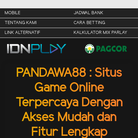
MOBILE
JADWAL BANK
TENTANG KAMI
CARA BETTING
LINK ALTERNATIF
KALKULATOR MIX PARLAY
PANDAWA88 : Situs
Game Online
Terpercaya Dengan
Akses Mudah dan
Fitur Lengkap