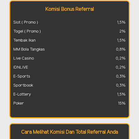
Komisi Bonus Referral
Slot ( Promo )
1,5%
Togel ( Promo )
2%
Tembak Ikan
1,5%
MM Bola Tangkas
0,8%
Live Casino
0,2%
IDNLIVE
0,2%
E-Sports
0,3%
Sportbook
0,3%
E-Lottery
1,5%
Poker
15%
Cara Melihat Komisi Dan Total Referral Anda