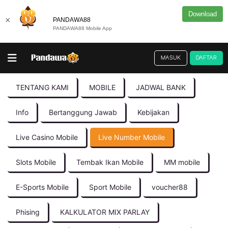
Download
×
PANDAWA88
PANDAWA88 Mobile App
MASUK
DAFTAR
TENTANG KAMI
MOBILE
JADWAL BANK
Info
Bertanggung Jawab
Kebijakan
Live Casino Mobile
Live Number Mobile
Slots Mobile
Tembak Ikan Mobile
MM mobile
E-Sports Mobile
Sport Mobile
voucher88
Phising
KALKULATOR MIX PARLAY