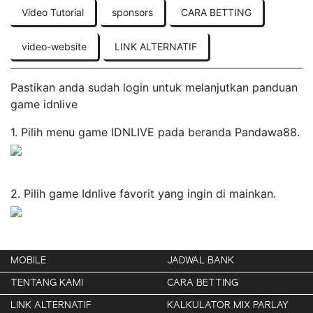
Video Tutorial
sponsors
CARA BETTING
video-website
LINK ALTERNATIF
Pastikan anda sudah login untuk melanjutkan panduan
game idnlive
1. Pilih menu game IDNLIVE pada beranda Pandawa88.
2. Pilih game Idnlive favorit yang ingin di mainkan.
MOBILE
JADWAL BANK
TENTANG KAMI
CARA BETTING
LINK ALTERNATIF
KALKULATOR MIX PARLAY