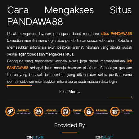
Cara Mengakses Situs
PANDAWA88
Untuk mengakses layanan, pengguna dapat membuka
situs PANDAWA88
kemudian memilih menu login atau pendaftaran sesuai kebutuhan. Sebelum
memasukkan informasi akun, pastikan alamat halaman yang dibuka sudah
sesuai agar tidak salah mengakses situs.
Pengguna yang mengalami kendala akses juga dapat memanfaatkan
link
PANDAWA88
sebagai jalur menuju halaman platform. Sebaiknya gunakan
tautan yang berasal dari sumber yang dikenal dan selalu periksa nama
domain sebelum memasukkan informasi pribadi maupun data login.
Read More...
Provided By