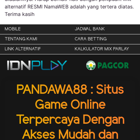
alternatif RESMI NamaWEB adalah yang tertera diatas.
Terima kasih
MOBILE
JADWAL BANK
TENTANG KAMI
CARA BETTING
LINK ALTERNATIF
KALKULATOR MIX PARLAY
PANDAWA88 : Situs
Game Online
Terpercaya Dengan
Akses Mudah dan