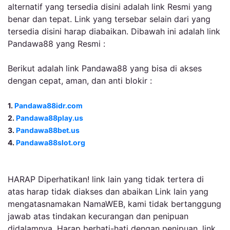
alternatif yang tersedia disini adalah link Resmi yang
benar dan tepat. Link yang tersebar selain dari yang
tersedia disini harap diabaikan. Dibawah ini adalah link
Pandawa88 yang Resmi :
Berikut adalah link Pandawa88 yang bisa di akses
dengan cepat, aman, dan anti blokir :
1.
Pandawa88idr.com
2.
Pandawa88play.us
3.
P
andawa88bet.us
4.
P
andawa88slot.org
HARAP Diperhatikan! link lain yang tidak tertera di
atas harap tidak diakses dan abaikan Link lain yang
mengatasnamakan NamaWEB, kami tidak bertanggung
jawab atas tindakan kecurangan dan penipuan
didalamnya. Harap berhati-hati dengan penipuan. link