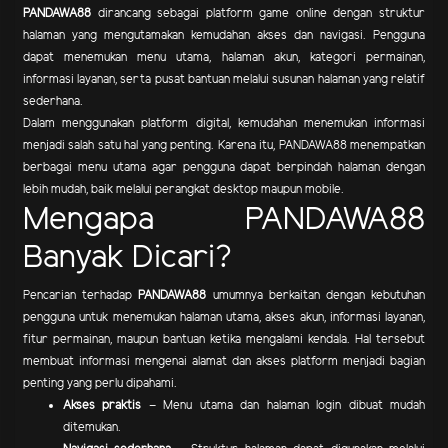
PANDAWA88
dirancang sebagai platform game online dengan struktur
halaman yang mengutamakan kemudahan akses dan navigasi. Pengguna
dapat menemukan menu utama, halaman akun, kategori permainan,
informasi layanan, serta pusat bantuan melalui susunan halaman yang relatif
sederhana.
Dalam menggunakan platform digital, kemudahan menemukan informasi
menjadi salah satu hal yang penting. Karena itu, PANDAWA88 menempatkan
berbagai menu utama agar pengguna dapat berpindah halaman dengan
lebih mudah, baik melalui perangkat desktop maupun mobile.
Mengapa PANDAWA88
Banyak Dicari?
Pencarian terhadap
PANDAWA88
umumnya berkaitan dengan kebutuhan
pengguna untuk menemukan halaman utama, akses akun, informasi layanan,
fitur permainan, maupun bantuan ketika mengalami kendala. Hal tersebut
membuat informasi mengenai alamat dan akses platform menjadi bagian
penting yang perlu dipahami.
Akses praktis
– Menu utama dan halaman login dibuat mudah
ditemukan.