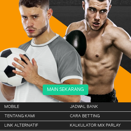
MAIN SEKARANG
MOBILE
JADWAL BANK
TENTANG KAMI
CARA BETTING
LINK ALTERNATIF
KALKULATOR MIX PARLAY